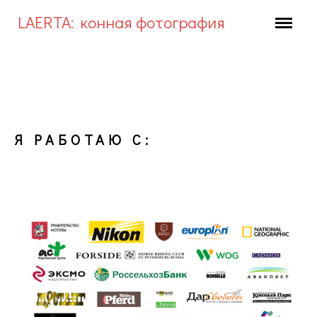
LAERTA: конная фотография
ГЛАВНАЯ
ПОРТФОЛИО
ЧТО Я МОГУ
ЧТО Я МОГУ
LAERTA
Я РАБОТАЮ С: